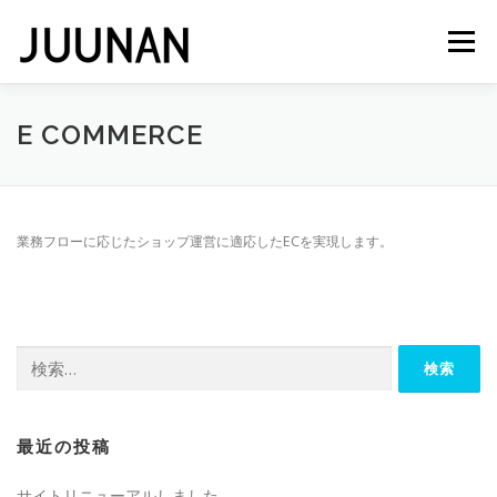
コ
ン
メニュー
テ
ン
ツ
へ
会社概要
E COMMERCE
ス
キ
ッ
プ
業務フローに応じたショップ運営に適応したECを実現します。
検
索:
最近の投稿
サイトリニューアルしました